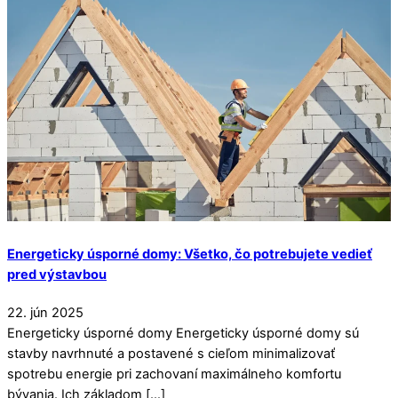
Energeticky úsporné domy: Všetko, čo potrebujete vedieť
pred výstavbou
22
.
jún
2025
Energeticky úsporné domy Energeticky úsporné domy sú
stavby navrhnuté a postavené s cieľom minimalizovať
spotrebu energie pri zachovaní maximálneho komfortu
bývania. Ich základom […]