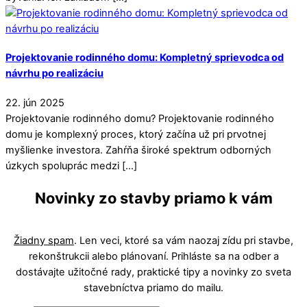
Projektovanie rodinného domu: Kompletný sprievodca od
návrhu po realizáciu
22
.
jún
2025
Projektovanie rodinného domu? Projektovanie rodinného
domu je komplexný proces, ktorý začína už pri prvotnej
myšlienke investora. Zahŕňa široké spektrum odborných
úzkych spoluprác medzi […]
Novinky zo stavby priamo k vám
Žiadny spam
. Len veci, ktoré sa vám naozaj zídu pri stavbe,
rekonštrukcii alebo plánovaní. Prihláste sa na odber a
dostávajte užitočné rady, praktické tipy a novinky zo sveta
stavebníctva priamo do mailu.